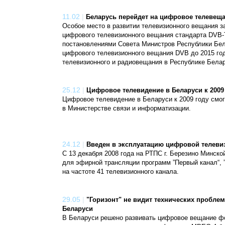
11.02
|
Беларусь перейдет на цифровое телевеща
Особое место в развитии телевизионного вещания з
цифрового телевизионного вещания стандарта DVB-
постановлениями Совета Министров Республики Бел
цифрового телевизионного вещания DVB до 2015 го
телевизионного и радиовещания в Республике Белар
25.12
|
Цифровое телевидение в Беларуси к 2009
Цифровое телевидение в Беларуси к 2009 году смо
в Министерстве связи и информатизации.
24.12
|
Введен в эксплуатацию цифровой телеви
С 13 декабря 2008 года на РТПС г. Березино Минск
для эфирной трансляции программ ”Первый канал“, ”
на частоте 41 телевизионного канала.
29.05
|
"Горизонт" не видит технических пробле
Беларуси
В Беларуси решено развивать цифровое вещание ф