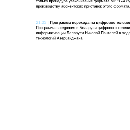
только процедура узаконивания формата MPEG-4 бу
производству абонентских приставок этого формата.
21.03
|
Программа перехода на цифровое телеве
Программа внедрения в Беларуси цифрового телеви
информатизации Беларуси Николай Пантелей в ходе
технологий Азербайджана.