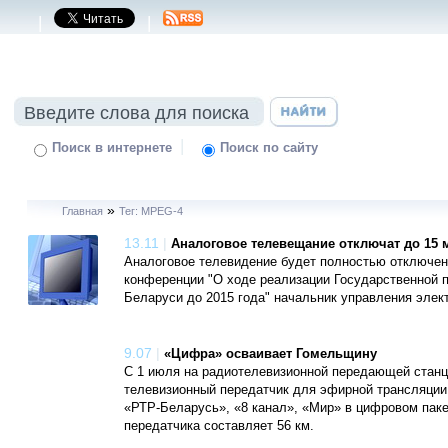
|
|
|
Поиск в интернете
Поиск по сайту
»
Главная
Тег: MPEG-4
13.11
|
Аналоговое телевещание отключат до 15 м
Аналоговое телевидение будет полностью отключено
конференции "О ходе реализации Государственной 
Беларуси до 2015 года" начальник управления элек
9.07
|
«Цифра» осваивает Гомельщину
С 1 июля на радиотелевизионной передающей станц
телевизионный передатчик для эфирной трансляции
«РТР-Беларусь», «8 канал», «Мир» в цифровом паке
передатчика составляет 56 км.