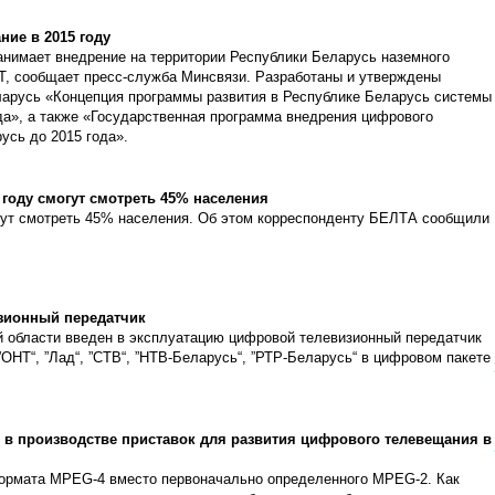
ние в 2015 году
анимает внедрение на территории Республики Беларусь наземного
T, сообщает пресс-служба Минсвязи. Разработаны и утверждены
арусь «Концепция программы развития в Республике Беларусь системы
да», а также «Государственная программа внедрения цифрового
усь до 2015 года».
 году смогут смотреть 45% населения
гут смотреть 45% населения. Об этом корреспонденту БЕЛТА сообщили
зионный передатчик
ой области введен в эксплуатацию цифровой телевизионный передатчик
ОНТ“, ”Лад“, ”СТВ“, ”НТВ-Беларусь“, ”РТР-Беларусь“ в цифровом пакете
м в производстве приставок для развития цифрового телевещания в
ормата MPEG-4 вместо первоначально определенного MPEG-2. Как