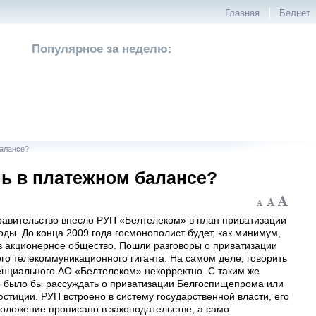
|
Главная
Белнет
Популярное за неделю:
алансе?
ь в платежном балансе?
равительство внесло РУП «Белтелеком» в план приватизации
оды. До конца 2009 года госмонополист будет, как минимум,
в акционерное общество. Пошли разговоры о приватизации
го телекоммуникационного гиганта. На самом деле, говорить
енциального АО «Белтелеком» некорректно. С таким же
 было бы рассуждать о приватизации Белгоспищепрома или
стиции. РУП встроено в систему государственной власти, его
оложение прописано в законодательстве, а само