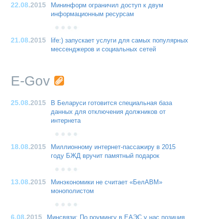
22.08
.2015
Мининформ ограничил доступ к двум
информационным ресурсам
21.08
.2015
life:) запускает услуги для самых популярных
мессенджеров и социальных сетей
E-Gov
25.08
.2015
В Беларуси готовится специальная база
данных для отключения должников от
интернета
18.08
.2015
Миллионному интернет-пассажиру в 2015
году БЖД вручит памятный подарок
13.08
.2015
Минэкономики не считает «БелАВМ»
монополистом
6.08
.2015
Минсвязи: По роумингу в ЕАЭС у нас позиция