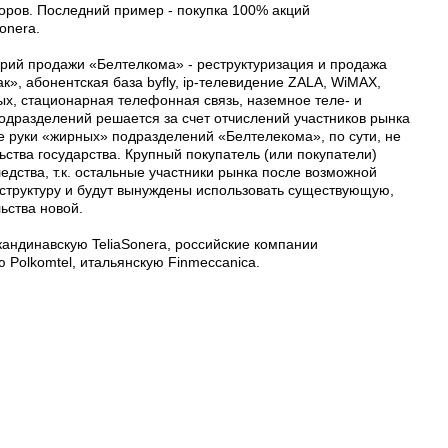
ров. Последний пример - покупка 100% акций
onera.
арий продажи «Белтелкома» - реструктуризация и продажа
», абонентская база byfly, ip-телевидение ZALA, WiMAX,
х, стационарная телефонная связь, наземное теле- и
одразделений решается за счет отчислений участников рынка
е руки «жирных» подразделений «Белтелекома», по сути, не
ства государства. Крупный покупатель (или покупатели)
дства, т.к. остальные участники рынка после возможной
структуру и будут вынуждены использовать существующую,
ьства новой.
андинавскую TeliaSonera, российские компании
 Polkomtel, итальянскую Finmeccanica.