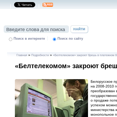
|
|
|
Поиск в интернете
Поиск по сайту
»
»
Главная
Подробности
«Белтелекомом» закроют брешь в платежном б
«Белтелекомом» закроют бреш
Белорусское п
на 2008-2010 г
преобразован 
государственно
о продаже пот
успехом можно
министерства ю
монопольное п