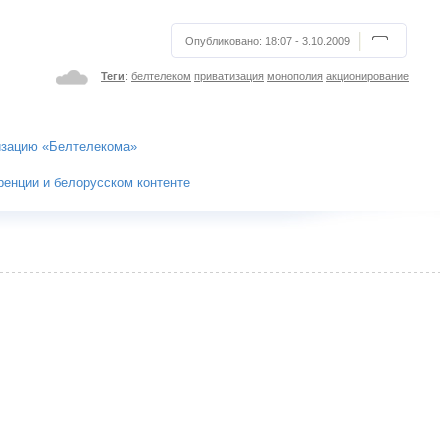
Опубликовано:
18:07 - 3.10.2009
Теги
:
белтелеком
приватизация
монополия
акционирование
изацию «Белтелекома»
ренции и белорусском контенте