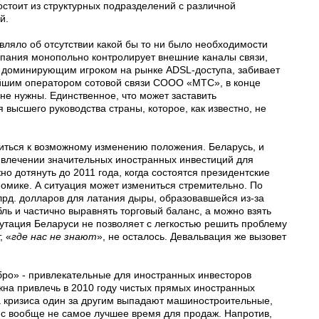
стоит из структурных подразделений с различной
й.
ляло об отсутствии какой бы то ни было необходимости
мпания монопольно контролирует внешние каналы связи,
ся доминирующим игроком на рынке ADSL-доступа, забивает
ейшим оператором сотовой связи СООО «МТС», в конце
не нужны. Единственное, что может заставить
высшего руководства страны, которое, как известно, не
ситься к возможному изменению положения. Беларусь, и
ивлечении значительных иностранных инвестиций для
о дотянуть до 2011 года, когда состоятся президентские
номике. А ситуация может измениться стремительно. По
лрд. долларов для латания дыры, образовавшейся из-за
ль и частично выравнять торговый баланс, а можно взять
путация Беларуси не позволяет с легкостью решить проблему
, «
где нас не знают
», не осталось. Девальвация же вызовет
ро» - привлекательные для иностранных инвесторов
на привлечь в 2010 году чистых прямых иностранных
за кризиса один за другим выпадают машиностроительные,
с вообще не самое лучшее время для продаж. Напротив,