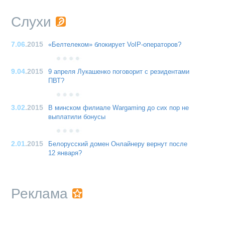
Слухи
7.06
.2015
«Белтелеком» блокирует VoIP-операторов?
9.04
.2015
9 апреля Лукашенко поговорит с резидентами
ПВТ?
3.02
.2015
В минском филиале Wargaming до сих пор не
выплатили бонусы
2.01
.2015
Белорусский домен Онлайнеру вернут после
12 января?
Реклама