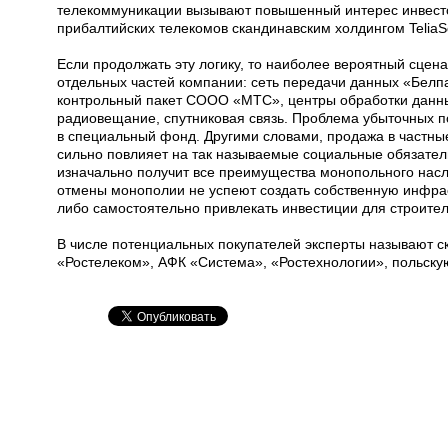
телекоммуникации вызывают повышенный интерес инвесто
прибалтийских телекомов скандинавским холдингом TeliaS
Если продолжать эту логику, то наиболее вероятный сцен
отдельных частей компании: сеть передачи данных «Белпак
контрольный пакет СООО «МТС», центры обработки данны
радиовещание, спутниковая связь. Проблема убыточных п
в специальный фонд. Другими словами, продажа в частны
сильно повлияет на так называемые социальные обязатель
изначально получит все преимущества монопольного насле
отмены монополии не успеют создать собственную инфра
либо самостоятельно привлекать инвестиции для строител
В числе потенциальных покупателей эксперты называют ск
«Ростелеком», АФК «Система», «Ростехнологии», польскую