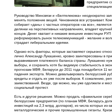
предприятие со
специализацие
Руководство Минсвязи и «Белтелекома» неоднократно заяв
менять положение вещей. Чиновников все устраивает. Ко
собирает «дань» с частных операторов «за все», являет
делянки на перспективных направлениях, владеет крупн
концов. Денег хватает и никакие внешние инвестиции РУП 
реформировать рынок телекоммуникаций - желание и воля 
страдает либеральными идеями.
Однако есть факторы, которые заставляют серьезно отно
лично Александр Лукашенко, кровно заинтересованы в пр
выравнивания платежного баланса страны. Лукашенко нужн
выборы, и сохранить хотя бы видимую стабильность в эко
прогнозам МВФ, Беларуси до 2011 года понадобится 11 м
падения экспорта. Можно девальвировать белорусский руб
кредиты и отдать их уже после выборов. К сожалению, ре
заимствований. Везде, где можно, мы уже одолжили и мест
социальный протест.
Есть и другое решение. Можно продать «фамильное сереб
белорусские предприятия (по планам МВФ, Беларусь долж
инвестиций на 2,3 млрд. долларов), из числа которых из-
металлургические и прочие промышленные гиганты. Кризи