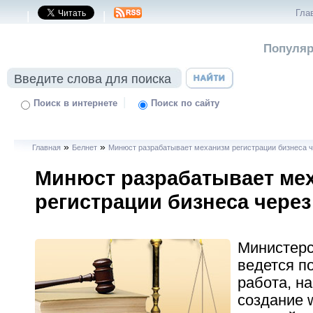
Гла
|
|
Популяр
|
Поиск в интернете
Поиск по сайту
»
»
Главная
Белнет
Минюст разрабатывает механизм регистрации бизнеса ч
Минюст разрабатывает ме
регистрации бизнеса через
Министерс
ведется п
работа, н
создание 