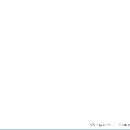
|
Об издании
Разме