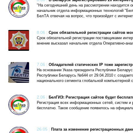
В Беларуси зарегистрировано 20 интернет-
"На сегодняшний день на рассмотрении находится ок
начальник отдела информационных технологий "Бел
БелТА отвечая на вопрос, что произойдет с интерн
8.06
|
Срок обязательной регистрации сайтов мо
Срок обязательной регистрации поставщиками интер
мнение высказал начальник отдела Оперативно-анал
7.06
|
Обладателей статических IP тоже зарегист
На основании Указа президента Республики Беларус
Республики Беларусь №644 от 29.04.2010 г. создае
национального сегмента глобальной компьютерной с
2.06
|
БелГИЭ: Регистрация сайтов будет бесплат
Регистрация всех информационных сетей, систем и 
бесплатно. Такое сообщение появилось на официаль
26.05
|
Плата за изменение регистрационных дан