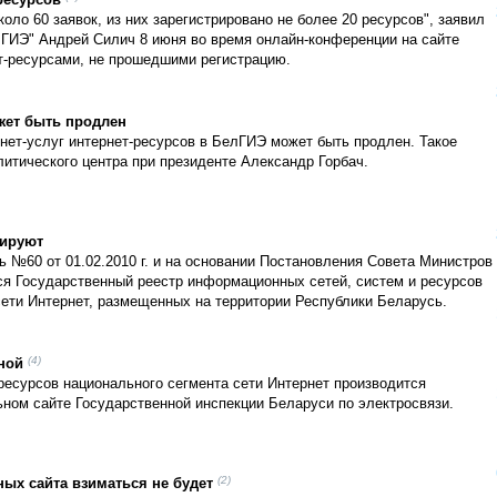
ресурсов
оло 60 заявок, из них зарегистрировано не более 20 ресурсов", заявил
ГИЭ" Андрей Силич 8 июня во время онлайн-конференции на сайте
ет-ресурсами, не прошедшими регистрацию.
жет быть продлен
нет-услуг интернет-ресурсов в БелГИЭ может быть продлен. Такое
итического центра при президенте Александр Горбач.
рируют
ь №60 от 01.02.2010 г. и на основании Постановления Совета Министров
тся Государственный реестр информационных сетей, систем и ресурсов
ети Интернет, размещенных на территории Республики Беларусь.
(4)
ной
ресурсов национального сегмента сети Интернет производится
ном сайте Государственной инспекции Беларуси по электросвязи.
(2)
ных сайта взиматься не будет