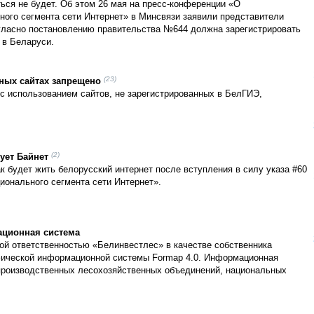
ься не будет. Об этом 26 мая на пресс-конференции «О
ого сегмента сети Интернет» в Минсвязи заявили представители
огласно постановлению правительства №644 должна зарегистрировать
 в Беларуси.
(23)
ных сайтах запрещено
 использованием сайтов, не зарегистрированных в БелГИЭ,
(2)
ует Байнет
к будет жить белорусский интернет после вступления в силу указа #60
ионального сегмента сети Интернет».
ационная система
ой ответственностью «Белинвестлес» в качестве собственника
фической информационной системы Formap 4.0. Информационная
 производственных лесохозяйственных объединений, национальных