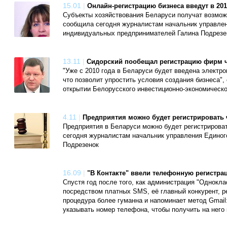
15.01
|
Онлайн-регистрацию бизнеса введут в 201
Субъекты хозяйствования Беларуси получат возможн
сообщила сегодня журналистам начальник управлен
индивидуальных предпринимателей Галина Подрезе
13.11
|
Сидорский пообещал регистрацию фирм ч
"Уже с 2010 года в Беларуси будет введена электр
что позволит упростить условия создания бизнеса"
открытии Белорусского инвестиционно-экономическо
4.11
|
Предприятия можно будет регистрировать 
Предприятия в Беларуси можно будет регистрироват
сегодня журналистам начальник управления Единог
Подрезенок
16.09
|
"В Контакте" ввели телефонную регистра
Спустя год после того, как администрация "Однокла
посредством платных SMS, её главный конкурент, ре
процедура более гуманна и напоминает метод Gmail:
указывать номер телефона, чтобы получить на него 