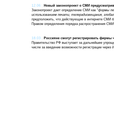
12.06
|
Новый законопроект о СМИ предусматрив
Законопроект дает определение СМИ как "
формы пе
использованием печати, телерадиовещания, глоб
предположить, что действующие в интернете СМИ б
Правом определения порядка распространения СМИ 
18.03
|
Россияне смогут регистрировать фирмы ч
Правительство РФ выступает за дальнейшее упрощен
числе за введение возможности регистрации через И