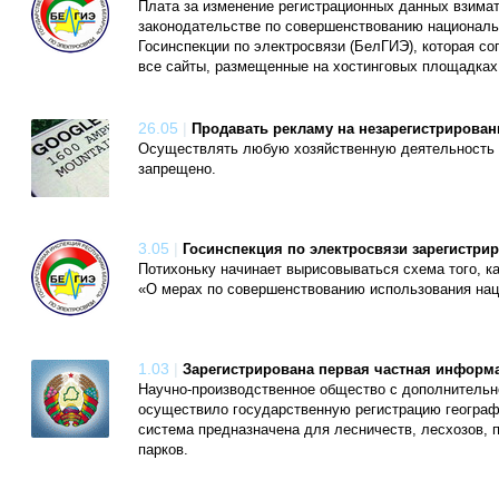
Плата за изменение регистрационных данных взимат
законодательстве по совершенствованию национальн
Госинспекции по электросвязи (БелГИЭ), которая с
все сайты, размещенные на хостинговых площадках
26.05
|
Продавать рекламу на незарегистрирован
Осуществлять любую хозяйственную деятельность с
запрещено.
3.05
|
Госинспекция по электросвязи зарегистрир
Потихоньку начинает вырисовываться схема того, ка
«О мерах по совершенствованию использования нац
1.03
|
Зарегистрирована первая частная информ
Научно-производственное общество с дополнительн
осуществило государственную регистрацию геогра
система предназначена для лесничеств, лесхозов,
парков.