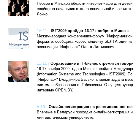
Первое в Минской области интернет-кафе для детей
сообщила начальник отдела социальной и воспитат
Лойко.
16.11
|
IST’2009 пройдет 16-17 ноября в Минске
Международная конференция-форум "Информационные
формате, сообщила корреспонденту БЕЛТА один из 
ассоциации "Инфопарк" Ольга Литвинович.
11.11
|
Образование и IT-бизнес стремятся говор
16-17 ноября 2009 года в Минске пройдет Междуна
(Information Systems and Technologies - IST’2009).
"Инфопарк" Владимира Басько, главная задача меро
системы образования c IT-бизнесом. О существующи
интервью OPEN.BY.
5.10
|
Онлайн-регистрацию на репетиционное те
Впервые в Беларуси проходит онлайн-регистрация н
лингвистическом университете.