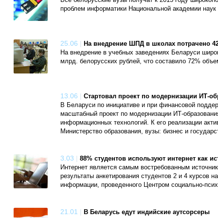
Все белорусские вузы получат к 2015 году широкоп
проблем информатики Национальной академии наук
25.06
|
На внедрение ШПД в школах потрачено 4
На внедрение в учебных заведениях Беларуси широко
млрд. белорусских рублей, что составило 72% объе
13.06
|
Стартовал проект по модернизации ИТ-о
В Беларуси по инициативе и при финансовой подде
масштабный проект по модернизации ИТ-образования
информационных технологий. К его реализации акт
Министерство образования, вузы: бизнес и государ
3.03
|
88% студентов используют интернет как и
Интернет является самым востребованным источник
результаты анкетирования студентов 2 и 4 курсов 
информации, проведенного Центром социально-псих
21.01
|
В Беларусь едут индийские аутсорсеры