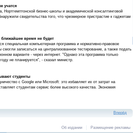
же учатся
 Нортгемптонской бизнес-школы и академической консалтинговой
бнаружили свидетельства того, что чрезмерное пристрастие к гаджетам
 ближайшее время не будет
тся специальная компьютерная программа и нормативно-правовое
 смогли записаться на централизованное тестирование, а также подать
ронном варианте - через интернет. "Однако эта программа только
году не планируется", - сказал министр.
рывают студенты
чество с Google или Microsoft: это избавляет их от затрат на
тавляет студентам сервис более высокого качества. Экономия
Вперёд
|
Об издании
Размещение рекламы