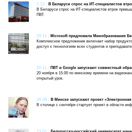
2.12
|
В Беларуси спрос на ИТ-специалистов втр
В Беларуси спрос на ИТ-специалистов втрое превы
ПВТ.
29.11
|
Microsoft предложила Минобразования Бе
Комплексное предложение включает набор продукто
доступ к технологиям всех студентов и преподавате
20.11
|
ПВТ и Google запускают совместный обр
20 ноября в 15:00 по минскому времени на видеока
открытый урок.
28.08
|
В Минске запускают проект «Электронная
В столице с сентября стартует проект в области и
23.01
|
Белорусско-российский университет нач