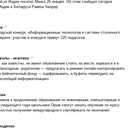
й из Индии посетит Минск 25 января. Об этом сообщил сегодня
Индии в Беларуси Рамеш Чандер.
(1)
ов
родской конкурс «Информационные технологии в системе столичного
враля, участие в конкурсе примут 225 педагогов.
(2)
олы - экзотика
 как известно, не имеет обыкновения стоять на месте, ворвался и в
 проходные, родителям — предлагать в режиме онлайн контролировать
 и библиотечный фонд — оцифровывать, а буфеты переводить на
«всеобщей информатизации».
рше
ников к продолжению образования по инженерным, компьютерным и
следующего года школьники Орши смогут начать обучение по курсу
ностью получения международного сертификата по окончании.
олодечно