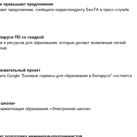
ое превышает предложение
шает предложение, сообщили корреспонденту БелТА в пресс-службе
ларуси ПО со скидкой
в и ресурсов для образования, которые делают возможным легкий
лей.
азовательный проект
нале Google "Базовые сервисы для образования в Беларуси" состоится
 школа»
нформатизации образования «Электронная школа».
нет подготовку инженеров-программистов