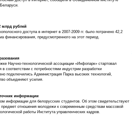
олосный доступ в Интернет, сообщили в Объединенном институте
 Беларуси.
2 млрд рублей
полосного доступа в интернет в 2007-2009 гг. было потрачено 42,2
ма финансирования, предусмотренного на этот период.
бразования
ржке Научно-технологической ассоциации «Инфопарк» стартовал
 в соответствии с потребностями индустрии разработки
ивно подключились Администрация Парка высоких технологий,
ство объединяют усилия.
сточник информации
ом информации для белорусских студентов. Об этом свидетельствуют
на предмет отношения молодежи к современным средствам массовой
ологической работы Института управленческих кадров.