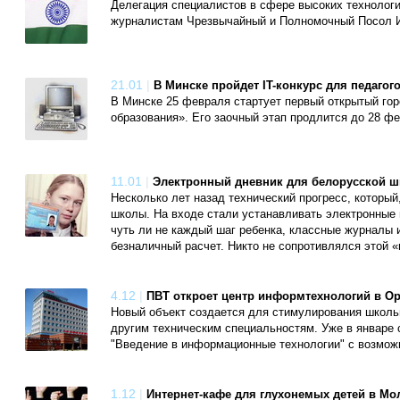
Делегация специалистов в сфере высоких технологи
журналистам Чрезвычайный и Полномочный Посол 
21.01
|
В Минске пройдет IT-конкурс для педагог
В Минске 25 февраля стартует первый открытый го
образования». Его заочный этап продлится до 28 фе
11.01
|
Электронный дневник для белорусской шк
Несколько лет назад технический прогресс, который,
школы. На входе стали устанавливать электронные
чуть ли не каждый шаг ребенка, классные журналы
безналичный расчет. Никто не сопротивлялся этой 
4.12
|
ПВТ откроет центр информтехнологий в О
Новый объект создается для стимулирования школь
другим техническим специальностям. Уже в январе 
"Введение в информационные технологии" с возмож
1.12
|
Интернет-кафе для глухонемых детей в М