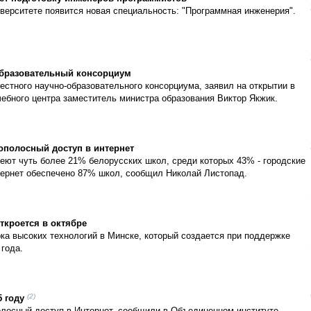
верситете появится новая специальность: "Программная инженерия".
-образовательный консорциум
естного научно-образовательного консорциума, заявил на открытии в
чебного центра заместитель министра образования Виктор Якжик.
полосный доступ в интернет
еют чуть более 21% белорусских школ, среди которых 43% - городские
тернет обеспечено 87% школ, сообщил Николай Листопад.
ткроется в октябре
а высоких технологий в Минске, который создается при поддержке
 года.
(2)
 году