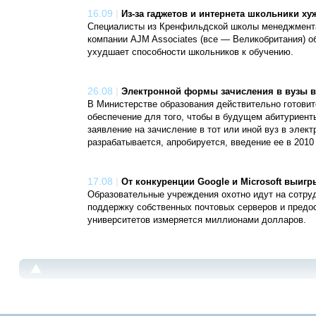
16.09
|
Из-за гаджетов и интернета школьники ху
Специалисты из Кренфильдской школы менеджмента,
компании AJM Associates (все — Великобритания) о
ухудшает способности школьников к обучению.
26.08
|
Электронной формы зачисления в вузы в
В Министерстве образования действительно готови
обеспечение для того, чтобы в будущем абитуриенты
заявление на зачисление в тот или иной вуз в элект
разрабатывается, апробируется, введение ее в 2010 
17.08
|
От конкуренции Google и Microsoft выиг
Образовательные учреждения охотно идут на сотрудни
поддержку собственных почтовых серверов и предос
университетов измеряется миллионами долларов.