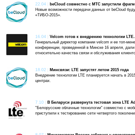
22.04
|
beСloud совместно с МТС запустили фрагм
Новые возможности передачи данных от beCloud буд
«ТИБО-2015».
16.04
|
Velcom готов к внедрению технологии LTE.
Генеральный директор компании velcom и ее топ-мен
конференции, проведенной в Минске 16 апреля, дал
относительно качества связи и обслуживания клиенто
18.02
|
Минсвязи: LTE запустят летом 2015 года
Внедрение технологии LTE планируется начать в 201
центрах.
7.10
|
В Беларуси развернута тестовая зона LTE A
"Белорусские облачные технологии" совместно с м
приступили к тестированию сети четвертого поколени
8.07
|
Минкомсвязи России забирает у операторов