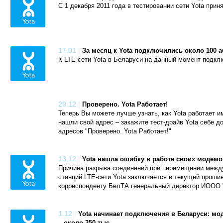
С 1 декабря 2011 года в тестировании сети Yota прин
17.01
|
За месяц к Yota подключились около 100 
К LTE-сети Yota в Беларуси на данный момент подкл
29.12
|
Проверено. Yota Работает!
Теперь Вы можете лучше узнать, как Yota работает 
нашли свой адрес – закажите тест-драйв Yota себе д
адресов "Проверено. Yota Работает!"
13.12
|
Yota нашла ошибку в работе своих модемо
Причина разрыва соединений при перемещении межд
станций LTE-сети Yota заключается в текущей проши
корреспонденту БелТА генеральный директор ИООО "
1.12
|
Yota начинает подключения в Беларуси: мод
– около 350 тыс.