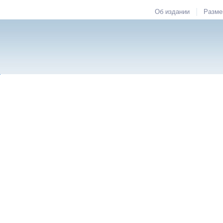
|
Об издании
Разме