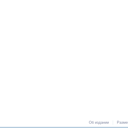
|
Об издании
Разме