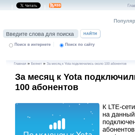
Гла
|
|
Популяр
|
Поиск в интернете
Поиск по сайту
»
»
Главная
Белнет
За месяц к Yota подключились около 100 абонентов
За месяц к Yota подключил
100 абонентов
К LTE-сети
на данный
подключен
абонентов