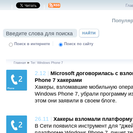
Гла
|
|
Популяр
|
Поиск в интернете
Поиск по сайту
»
Главная
Тег: Windows Phone 7
2.12
|
Microsoft договорилась с вз
Phone 7 хакерами
Хакеры, взломавшие мобильную опер
Windows Phone 7, убрали программу из
этом они заявили в своем блоге.
26.11
|
Хакеры взломали платформу
В Сети появился инструмент для "дже
платформе Windows Phone 7, пишет техн