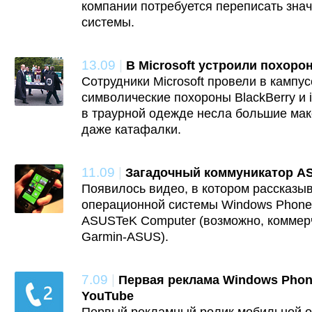
компании потребуется переписать зна
системы.
13.09
|
В Microsoft устроили похоро
Cотрудники Microsoft провели в кампу
символические похороны BlackBerry и
в траурной одежде несла большие мак
даже катафалки.
11.09
|
Загадочный коммуникатор AS
Появилось видео, в котором рассказы
операционной системы Windows Phone 
ASUSTeK Computer (возможно, коммер
Garmin-ASUS).
7.09
|
Первая реклама Windows Phon
YouTube