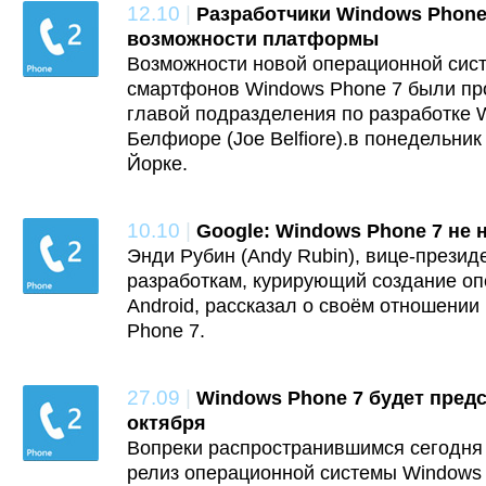
12.10
|
Разработчики Windows Phon
возможности платформы
Возможности новой операционной сист
смартфонов Windows Phone 7 были п
главой подразделения по разработке 
Белфиоре (Joe Belfiore).в понедельник
Йорке.
10.10
|
Google: Windows Phone 7 не 
Энди Рубин (Andy Rubin), вице-презид
разработкам, курирующий создание о
Android, рассказал о своём отношени
Phone 7.
27.09
|
Windows Phone 7 будет предс
октября
Вопреки распространившимся сегодня 
релиз операционной системы Windows 