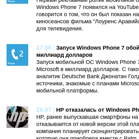
Первый рекламный ролик мобильной 
Windows Phone 7 появился на YouTube
говорится о том, что он был показан н
киносеансов фильма "Лоуренс Аравийс
для телевидения.
27.08
|
Запуск Windows Phone 7 обой
миллиард долларов
Запуск мобильной ОС Windows Phone 
Microsoft в миллиард долларов. С так
аналитик Deutsche Bank Джонатан Гол
источники, знакомые с планами Micros
мобильной платформы.
26.07
|
HP отказалась от Windows Ph
HP, ранее выпускавшая смартфоны на 
отказывается от новой версии этой пл
компания планирует сконцентрироват
которую она приобрела вместе c Palm.