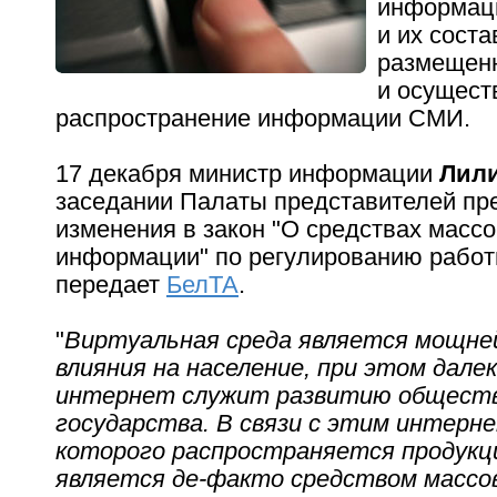
информац
и их соста
размещенн
и осущес
распространение информации СМИ.
17 декабря министр информации
Лил
заседании Палаты представителей пр
изменения в закон "О средствах масс
информации" по регулированию работ
передает
БелТА
.
"
Виртуальная среда является мощн
влияния на население, при этом далек
интернет служит развитию обществ
государства. В связи с этим интерн
которого распространяется продукц
является де-факто средством массо