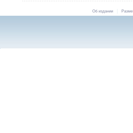
|
Об издании
Разме