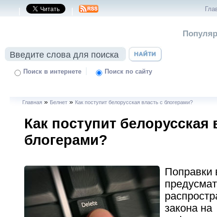
Гла
|
|
Популяр
|
Поиск в интернете
Поиск по сайту
»
»
Главная
Белнет
Как поступит белорусская власть с блогерами?
Как поступит белорусская 
блогерами?
Поправки 
предусма
распростр
закона на