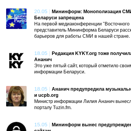
20.05
|
Мининформ: Монополизация СМИ
Беларуси запрещена
На первой медиаконференции "Восточного 
представитель Мининформа Беларуси расск
барьеров для работы СМИ в нашей стране.
18.05
|
Редакция KYKY.org тоже получил
Ананич
Это уже пятый сайт, который отметило сво
информации Беларуси.
18.05
|
Ананич предупредила музыкальн
и ucpb.org
Министр информации Лилия Ананич вынес
порталу Tuzin.fm.
15.05
|
Мининформ вынес предупрежде
сайтам