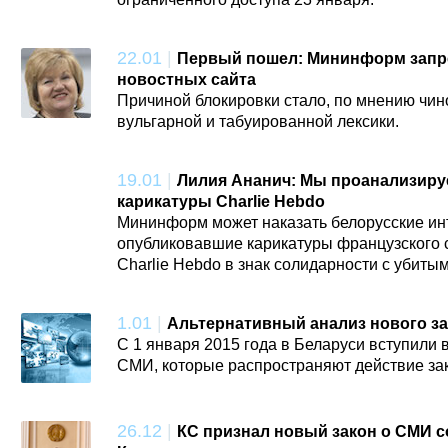
22.01
|
Первый пошел: Мининформ запре
новостных сайта
Причиной блокировки стало, по мнению чин
вульгарной и табуированной лексики.
19.01
|
Лилия Ананич: Мы проанализир
карикатуры Charlie Hebdo
Мининформ может наказать белорусские ин
опубликовавшие карикатуры французского 
Charlie Hebdo в знак солидарности с убиты
1.01
|
Альтернативный анализ нового з
С 1 января 2015 года в Беларуси вступили в
СМИ, которые распространяют действие зак
26.12
|
КС признал новый закон о СМИ 