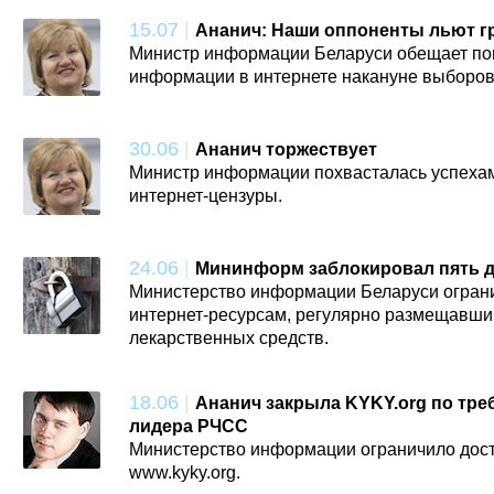
15.07
|
Ананич: Наши оппоненты льют гр
Министр информации Беларуси обещает по
информации в интернете накануне выборов
30.06
|
Ананич торжествует
Министр информации похвасталась успехам
интернет-цензуры.
24.06
|
Мининформ заблокировал пять 
Министерство информации Беларуси ограни
интернет-ресурсам, регулярно размещавш
лекарственных средств.
18.06
|
Ананич закрыла KYKY.org по тр
лидера РЧСС
Министерство информации ограничило дост
www.kyky.org.