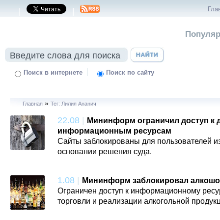
Гла
|
|
Популяр
|
Поиск в интернете
Поиск по сайту
»
Главная
Тег: Лилия Ананич
22.08
|
Мининформ ограничил доступ к 
информационным ресурсам
Сайты заблокированы для пользователей и
основании решения суда.
1.08
|
Мининформ заблокировал алкош
Ограничен доступ к информационному рес
торговли и реализации алкогольной продукц