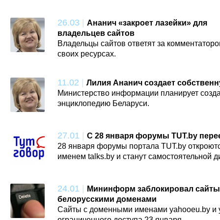
26.03
|
Ананич «закроет лазейки» для
владельцев сайтов
Владельцы сайтов ответят за комментаторо
своих ресурсах.
11.02
|
Лилия Ананич создает собствен
Министерство информации планирует создат
энциклопедию Беларуси.
27.01
|
С 28 января форумы TUT.by перее
28 января форумы портала TUT.by открою
именем talks.by и станут самостоятельной 
24.01
|
Мининформ заблокировал сайты
белорусскими доменами
Сайты с доменными именами yahooeu.by и y
ограниченного доступа 23 января.