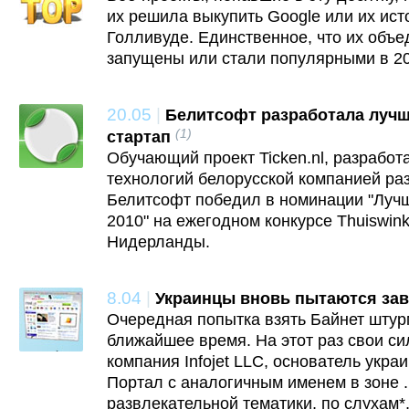
их решила выкупить Google или их ис
Голливуде. Единственное, что их объ
запущены или стали популярными в 20
20.05
|
Белитсофт разработала лучш
(1)
стартап
Обучающий проект Ticken.nl, разработ
технологий белорусской компанией ра
Белитсофт победил в номинации "Луч
2010" на ежегодном конкурсе Thuiswin
Нидерланды.
8.04
|
Украинцы вновь пытаются зав
Очередная попытка взять Байнет штур
ближайшее время. На этот раз свои си
компания Infojet LLC, основатель укра
Портал с аналогичным именем в зоне
развлекательной тематики, по слухам*,