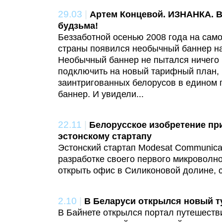
29.03
|
Артем Концевой. ИЗНАНКА. В
будзьма!
Беззаботной осенью 2008 года на сам
страны появился необычный баннер на
Необычный баннер не пытался ничего п
подключить на новый тарифный план, 
заинтригованных белорусов в едином 
баннер. И увидели...
22.11
|
Белорусское изобретение пр
эстонскому стартапу
Эстонский стартап Modesat Communicat
разработке своего первого микроволн
открыть офис в Силиконовой долине, 
2.10
|
В Беларуси открылся новый т
В Байнете открылся портал путешествий