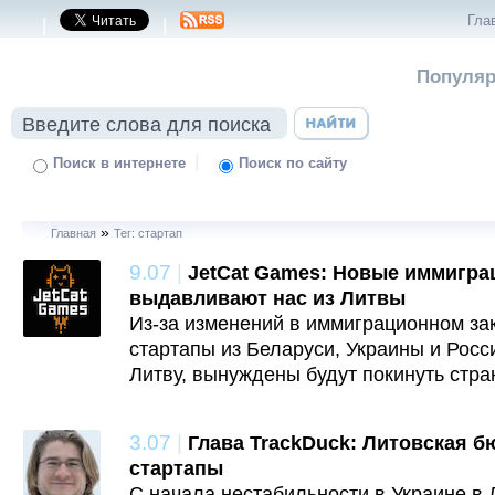
Гла
|
|
Популяр
|
Поиск в интернете
Поиск по сайту
»
Главная
Тег: стартап
9.07
|
JetCat Games: Новые иммигр
выдавливают нас из Литвы
Из-за изменений в иммиграционном за
стартапы из Беларуси, Украины и Росс
Литву, вынуждены будут покинуть стра
3.07
|
Глава TrackDuck: Литовская б
стартапы
С начала нестабильности в Украине в 