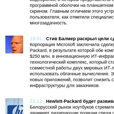
программной оболочки на планшетном 
скрином. Главным отличием этого уст
пользователя, как отметили специалис
многозадачность.
19.01
|
Стив Балмер раскрыл цели сд
Корпорация Microsoft заключила сделк
Packard, в результате которой обе ко
$250 млн. в инновационную ИТ-инфрас
технологический комплекс, который ст
совместной работы двух мировых ИТ-л
использовать облачные вычисления. Э
новых приложений, позволит снизить с
инфраструктуры для заказчиков.
22.12
|
Hewlett-Packard будет разви
Белорусский рынок ноутбуков стремит
занимает лидирующие позиции среди с