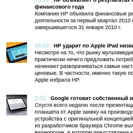
НР объявляет о результатах 
финансового года
Компания HP объявила финансовые ре
деятельности за первый квартал 2010 
завершившегося 31 января 2010 г.
18.02
|
HP ударит по Apple iPad низ
Несмотря на то, что рынку мультимед
практически нечего предложить потреб
начинают разворачиваться самые нас
ценовые. В частности, именно такую п
Apple избрала HP.
2.02
|
Google готовит собственный 
Спустя всего неделю после презентаци
планшета от Apple заявку на производ
устройства с оригинальной концепцией
из разработчиков браузера Chrome вы
видеоролик, в котором представлена 