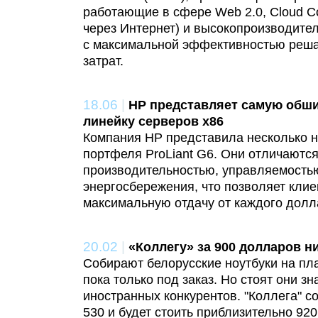
работающие в сфере Web 2.0, Cloud C
через Интернет) и высокопроизводите
с максимальной эффективностью реша
затрат.
18.06
|
HP представляет самую обш
линейку серверов x86
Компания HP представила несколько н
портфеля ProLiant G6. Они отличаютс
производительностью, управляемость
энергосбережения, что позволяет клие
максимальную отдачу от каждого долл
20.02
|
«Коллегу» за 900 долларов ни
Собирают белорусские ноутбуки на п
пока только под заказ. Но стоят они з
иностранных конкурентов. "Коллега" 
530 и будет стоить приблизительно 92