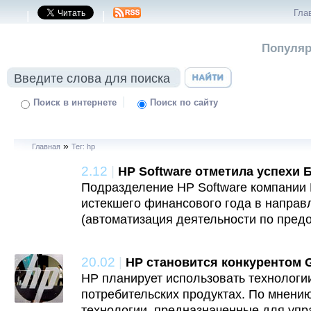
Гла
|
|
Популяр
|
Поиск в интернете
Поиск по сайту
»
Главная
Тег: hp
2.12
|
HP Software отметила успехи
Подразделение HP Software компании 
истекшего финансового года в направ
(автоматизация деятельности по пред
20.02
|
HP становится конкурентом G
HP планирует использовать технологи
потребительских продуктах. По мнению
технологии, предназначенные для уп