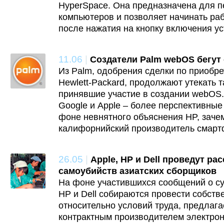
HyperSpace. Она предназначена для 
компьютеров и позволяет начинать раб
после нажатия на кнопку включения ус
11.06
|
Создатели Palm webOS бегут 
Из Palm, одобрения сделки по приобр
Hewlett-Packard, продолжают утекать 
принявшие участие в создании webOS. 
Google и Apple – более перспективные
фоне невнятного объяснения HP, заче
калифорнийский производитель смарт
26.05
|
Apple, HP и Dell проведут ра
самоубийств азиатских сборщиков
На фоне участившихся сообщений о су
HP и Dell собираются провести собст
относительно условий труда, предлаг
контрактным производителем электрон