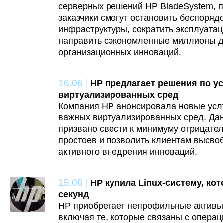
серверных решений HP BladeSystem, 
заказчики смогут остановить беспоряд
инфраструктуры, сократить эксплуата
направить сэкономленные миллионы д
организационных инноваций.
16.06
|
HP предлагает решения по 
виртуализированных сред
Компания HP анонсировала новые услу
важных виртуализированных сред. Да
призвано свести к минимуму отрицате
простоев и позволить клиентам высво
активного внедрения инноваций.
15.06
|
HP купила Linux-систему, кот
секунд
HP приобретает непрофильные активы 
включая те, которые связаны с опера