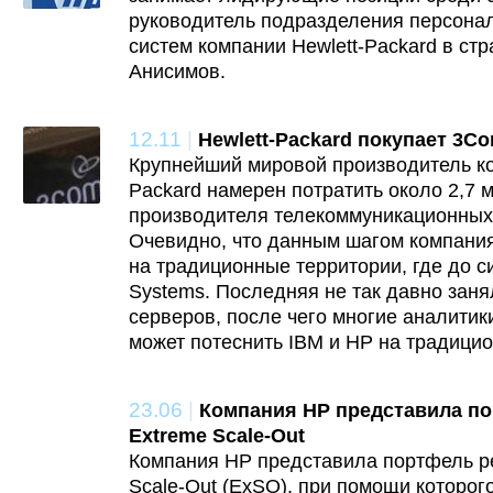
руководитель подразделения персона
систем компании Hewlett-Packard в ст
Анисимов.
12.11
|
Hewlett-Packard покупает 3Co
Крупнейший мировой производитель ко
Packard намерен потратить около 2,7 
производителя телекоммуникационны
Очевидно, что данным шагом компания
на традиционные территории, где до с
Systems. Последняя не так давно зан
серверов, после чего многие аналитик
может потеснить IBM и HP на традицио
23.06
|
Компания HP представила п
Extreme Scale-Out
Компания HP представила портфель р
Scale-Out (ExSO), при помощи которог