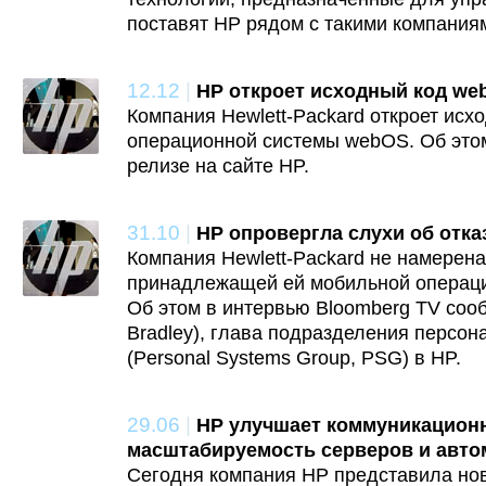
поставят HP рядом с такими компаниями
12.12
|
HP откроет исходный код we
Компания Hewlett-Packard откроет исх
операционной системы webOS. Об этом
релизе на сайте HP.
31.10
|
HP опровергла слухи об отка
Компания Hewlett-Packard не намерена
принадлежащей ей мобильной операц
Об этом в интервью Bloomberg TV соо
Bradley), глава подразделения персо
(Personal Systems Group, PSG) в HP.
29.06
|
HP улучшает коммуникацион
масштабируемость серверов и авт
Сегодня компания HP представила но